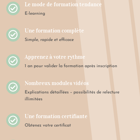
Le mode de formation tendance

E-learning
Une formation complète

Simple, rapide et efficace
Apprenez à votre rythme

1 an pour valider la formation après inscription
Nombreux modules vidéos

Explications détaillées – possibilités de relecture
illimitées
Une formation certifiante

Obtenez votre certificat