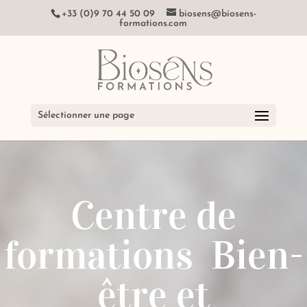
+33 (0)9 70 44 50 09
biosens@biosens-
formations.com
Sélectionner une page
Centre de
formations Bien-
être et